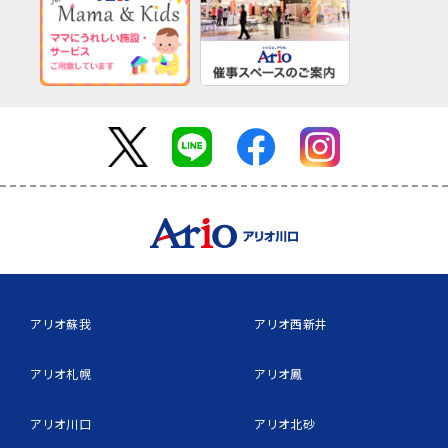
アリオ蘇我
アリオ西新井
アリオ札幌
アリオ鳳
アリオ川口
アリオ北砂