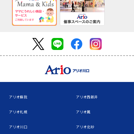
アリオ蘇我
アリオ西新井
アリオ札幌
アリオ鳳
アリオ川口
アリオ北砂