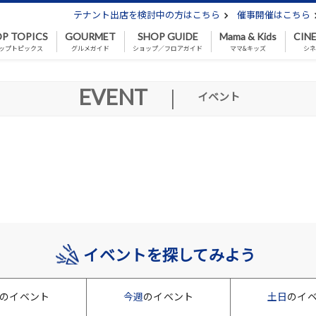
テナント出店を検討中の方はこちら
催事開催はこちら
P TOPICS
GOURMET
SHOP GUIDE
Mama & Kids
CIN
ップトピックス
グルメガイド
ショップ／フロアガイド
ママ&キッズ
シ
EVENT
|
イベント
イベントを探してみよう
のイベント
今週
のイベント
土日
のイ