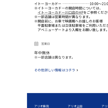
イトーヨーカドー ……………………10:00～21:0
※イトーヨーカドーの開店時間については、
イトーヨーカドー川口店のHP
をご参照くださ
※一部店舗は営業時間が異なります。
※開店前に、お車で映画館へお越しのお客様
平面駐車場または立体駐車場をご利用いただ
アベニューゲートより入館をお願い致します
営業日
年中無休
※一部店舗は異なります。
その他詳しい情報はコチラ
アリオ蘇我
アリオ上田
アリ