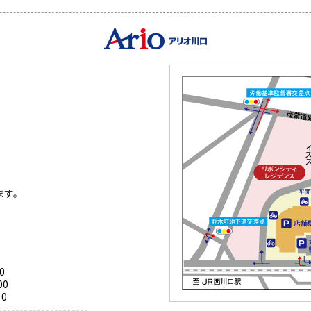
ます。
0
00
0
---------------------