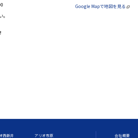
0
Google Mapで地図を見る
い。
き
。
オ西新井
アリオ市原
会社概要