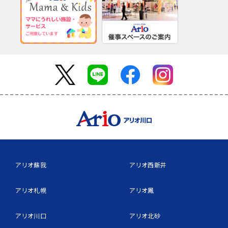
アリオ蘇我
アリオ西新井
アリオ札幌
アリオ鳳
アリオ川口
アリオ北砂