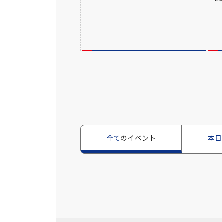
全て
のイベント
本日