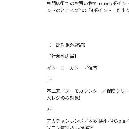
専門店街でのお買い物でnanacoポイント
ントのところ4倍の「4ポイント」たま
【一部対象外店舗】
【対象外店舗】
イトーヨーカドー／催事
1F
不二家／スーモカウンター／保険クリニ
人レジのみ対象)
2F
アカチャンホンポ／本多眼科／#C-pl
ソコン教室/めばえ教室