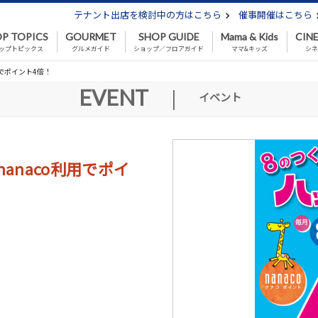
テナント出店を検討中の方はこちら
催事開催はこちら
P TOPICS
GOURMET
SHOP GUIDE
Mama & Kids
CIN
ップトピックス
グルメガイド
ショップ／フロアガイド
ママ&キッズ
シ
用でポイント4倍！
EVENT
|
イベント
anaco利用でポイ