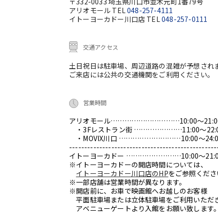
〒332-0033 埼玉県川口市並木元町1番79号
アリオモール TEL
048-257-4111
イトーヨーカドー川口店 TEL
048-257-0111
交通アクセス
土日祝日は駐車場、周辺道路の混雑が予想され
ご来店には公共の交通機関をご利用ください。
営業時間
アリオモール…………………………10:00～21:0
・3Fレストラン街 …………………11:00～22:
・MOVIX川口 ………………………10:00～24:0
-------------------------------------------------
イトーヨーカドー ……………………10:00～21:0
※イトーヨーカドーの開店時間については、
イトーヨーカドー川口店のHP
をご参照くださ
※一部店舗は営業時間が異なります。
※開店前に、お車で映画館へお越しのお客様
平面駐車場または立体駐車場をご利用いただ
アベニューゲートより入館をお願い致します