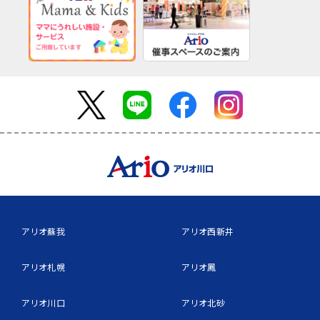
アリオ蘇我
アリオ西新井
アリオ札幌
アリオ鳳
アリオ川口
アリオ北砂