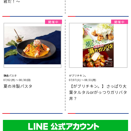
君だ！～
鎌倉パスタ
がブリチキン。
07/02(木) 〜 08/30(日)
07/07(火) 〜 08/31(月)
夏の冷製パスタ
【がブリチキン。】さっぱり大
葉タルタルorがっつりガリバタ
丼？