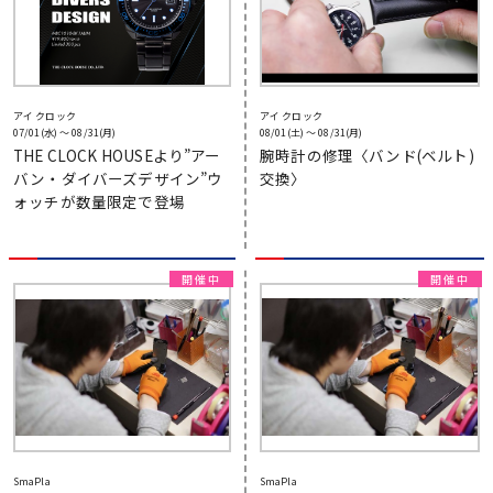
アイ クロック
アイ クロック
07/01(水) 〜 08/31(月)
08/01(土) 〜 08/31(月)
THE CLOCK HOUSEより”アー
腕時計の修理〈バンド(ベルト)
バン・ダイバーズデザイン”ウ
交換〉
ォッチが数量限定で登場
SmaPla
SmaPla