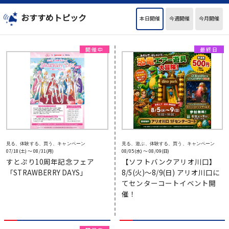
おすすめトピック
本日開催
今週開催
今月開催
見る、体験する、買う、キャンペーン
見る、遊ぶ、体験する、買う、キャンペーン
07/18(土) 〜 08/31(月)
08/05(水) 〜 08/09(日)
すとぷり10周年記念フェア
【ソフトバンクアリオ川口】
「STRAWBERRY DAYS」
8/5(火)～8/9(日) アリオ川口に
てセンターコートイベント開
催！