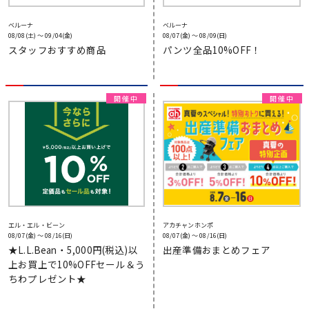
ベルーナ
ベルーナ
08/08(土) 〜 09/04(金)
08/07(金) 〜 08/09(日)
スタッフおすすめ商品
パンツ全品10%OFF！
エル・エル・ビーン
アカチャンホンポ
08/07(金) 〜 08/16(日)
08/07(金) 〜 08/16(日)
★L.L.Bean・5,000円(税込)以
出産準備おまとめフェア
上お買上で10%OFFセール＆う
ちわプレゼント★