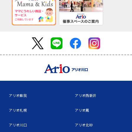
アリオ蘇我
アリオ西新井
アリオ札幌
アリオ鳳
アリオ川口
アリオ北砂