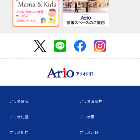
アリオ蘇我
アリオ西新井
アリオ札幌
アリオ鳳
アリオ川口
アリオ北砂