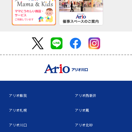
アリオ蘇我
アリオ西新井
アリオ札幌
アリオ鳳
アリオ川口
アリオ北砂