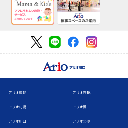
アリオ蘇我
アリオ西新井
アリオ札幌
アリオ鳳
アリオ川口
アリオ北砂