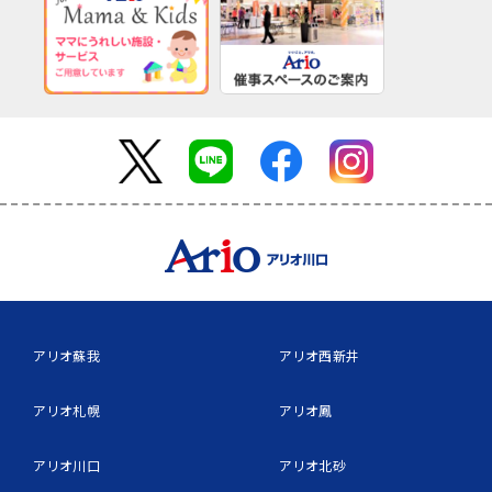
アリオ蘇我
アリオ西新井
アリオ札幌
アリオ鳳
アリオ川口
アリオ北砂