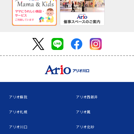
アリオ蘇我
アリオ西新井
アリオ札幌
アリオ鳳
アリオ川口
アリオ北砂