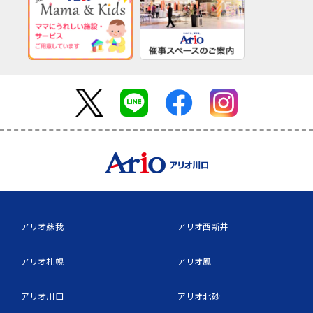
アリオ蘇我
アリオ西新井
アリオ札幌
アリオ鳳
アリオ川口
アリオ北砂