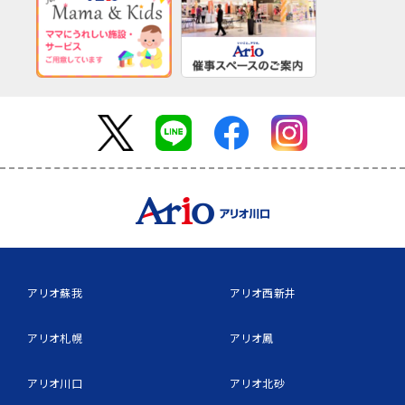
アリオ蘇我
アリオ西新井
アリオ札幌
アリオ鳳
アリオ川口
アリオ北砂