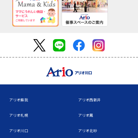
アリオ蘇我
アリオ西新井
アリオ札幌
アリオ鳳
アリオ川口
アリオ北砂