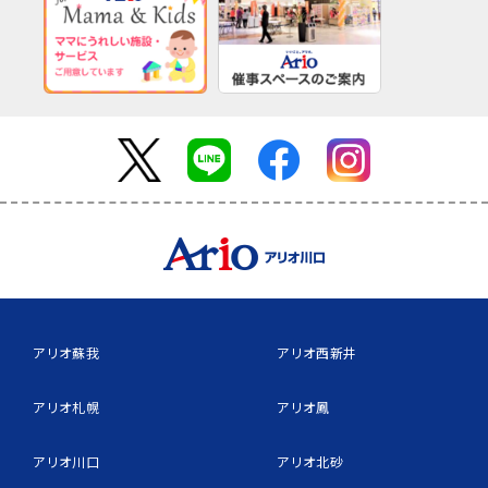
アリオ蘇我
アリオ西新井
アリオ札幌
アリオ鳳
アリオ川口
アリオ北砂