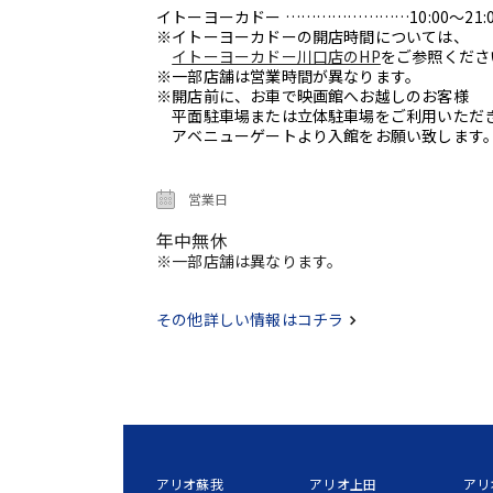
イトーヨーカドー ……………………10:00～21:0
※イトーヨーカドーの開店時間については、
イトーヨーカドー川口店のHP
をご参照くださ
※一部店舗は営業時間が異なります。
※開店前に、お車で映画館へお越しのお客様
平面駐車場または立体駐車場をご利用いただ
アベニューゲートより入館をお願い致します
営業日
年中無休
※一部店舗は異なります。
その他詳しい情報はコチラ
アリオ蘇我
アリオ上田
アリ