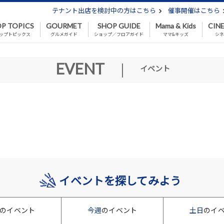
テナント出店を検討中の方はこちら
催事開催はこちら
P TOPICS
GOURMET
SHOP GUIDE
Mama & Kids
CIN
ップトピックス
グルメガイド
ショップ／フロアガイド
ママ&キッズ
シ
EVENT
|
イベント
イベントを探してみよう
のイベント
今週
のイベント
土日
のイ