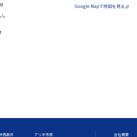
0
Google Mapで地図を見る
い。
き
。
オ西新井
アリオ市原
会社概要