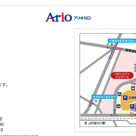
ます。
0
00
0
---------------------