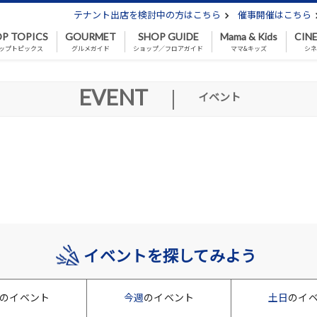
テナント出店を検討中の方はこちら
催事開催はこちら
P TOPICS
GOURMET
SHOP GUIDE
Mama & Kids
CIN
ップトピックス
グルメガイド
ショップ／フロアガイド
ママ&キッズ
シ
EVENT
|
イベント
イベントを探してみよう
のイベント
今週
のイベント
土日
のイ