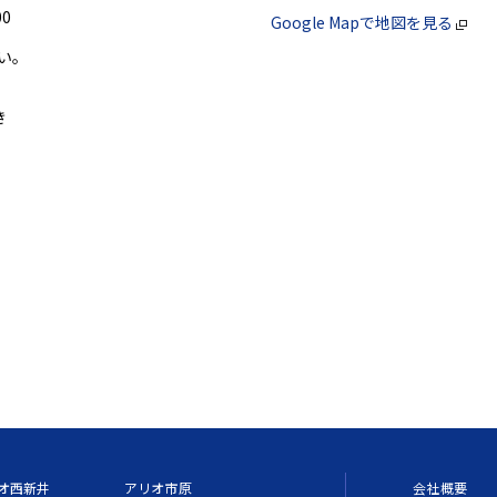
0
Google Mapで地図を見る
い。
き
。
オ西新井
アリオ市原
会社概要