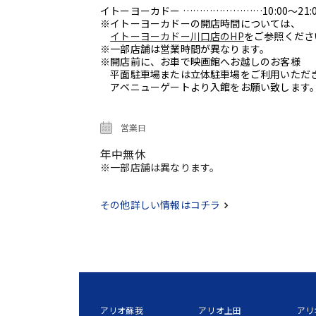
イトーヨーカドー ……………………10:00～21:0
※イトーヨーカドーの開店時間については、
イトーヨーカドー川口店のHP
をご参照くださ
※一部店舗は営業時間が異なります。
※開店前に、お車で映画館へお越しのお客様
平面駐車場または立体駐車場をご利用いただ
アベニューゲートより入館をお願い致します
営業日
年中無休
※一部店舗は異なります。
その他詳しい情報はコチラ
アリオ蘇我
アリオ上田
アリ