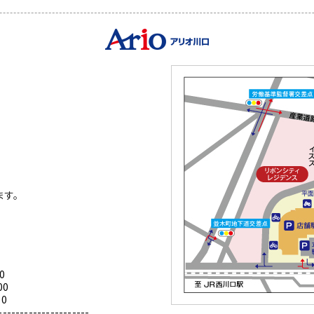
ます。
0
00
0
---------------------