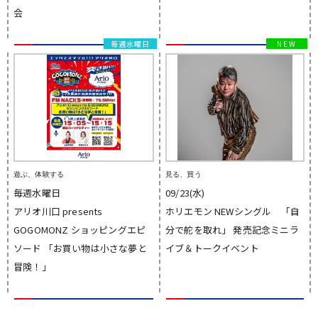
会
毎週水曜日
遊ぶ、体験する
見る、買う
毎週水曜日
09/23(水)
アリオ川口 presents
ホリエモン NEWシングル 「自
GOGOMONZ ショッピングエピ
分で舵を取れ」 発売記念ミニラ
ソード 「お買い物は小さな夢と
イブ＆トークイベント
冒険！」