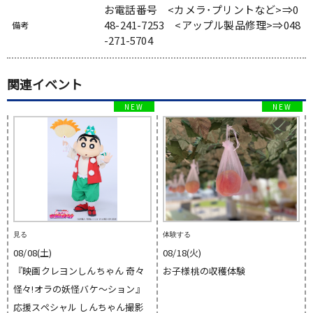
お電話番号 <カメラ･プリントなど>⇒0
48-241-7253 <アップル製品修理>⇒048
備考
-271-5704
関連イベント
見る
体験する
08/08(土)
08/18(火)
『映画クレヨンしんちゃん 奇々
お子様桃の収穫体験
怪々!オラの妖怪バケ〜ション』
応援スペシャル しんちゃん撮影