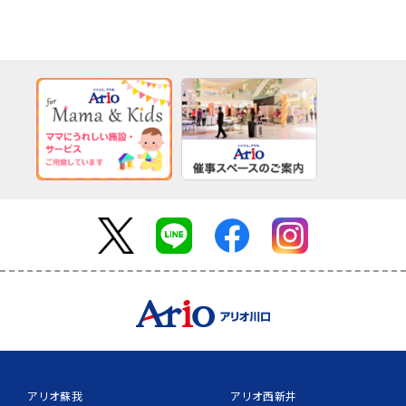
アリオ蘇我
アリオ西新井