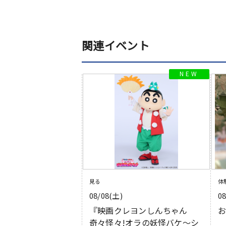
関連イベント
見る
体
08/08(土)
0
『映画クレヨンしんちゃん
奇々怪々!オラの妖怪バケ〜シ