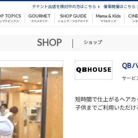
テナント出店を検討中の方はこちら
催事開催はこちら
P TOPICS
GOURMET
SHOP GUIDE
Mama & Kids
CIN
ップトピックス
グルメガイド
ショップ／フロアガイド
ママ&キッズ
シ
SHOP
|
ショップ
QB
サービ
短時間で仕上がるヘアカ
子供までご利用いただけ