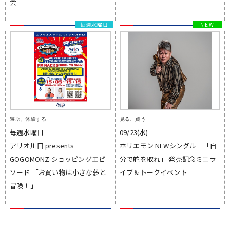
会
毎週水曜日
遊ぶ、体験する
見る、買う
毎週水曜日
09/23(水)
アリオ川口 presents
ホリエモン NEWシングル 「自
GOGOMONZ ショッピングエピ
分で舵を取れ」 発売記念ミニラ
ソード 「お買い物は小さな夢と
イブ＆トークイベント
冒険！」