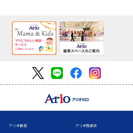
アリオ蘇我
アリオ西新井