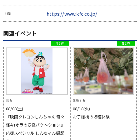
https://www.kfc.co.jp/
URL
関連イベント
見る
体験する
08/08(土)
08/18(火)
『映画クレヨンしんちゃん 奇々
お子様桃の収穫体験
怪々!オラの妖怪バケ〜ション』
応援スペシャル しんちゃん撮影