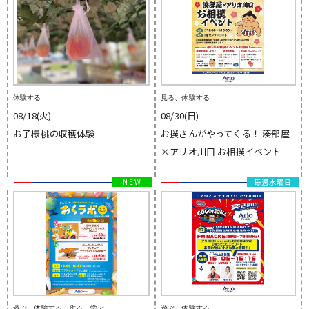
体験する
見る、体験する
08/18(火)
08/30(日)
お子様桃の収穫体験
お撲さんがやってくる！ 湊部屋
×アリオ川口 お相撲イベント
毎週水曜日
遊ぶ、体験する、作る、学ぶ
遊ぶ、体験する