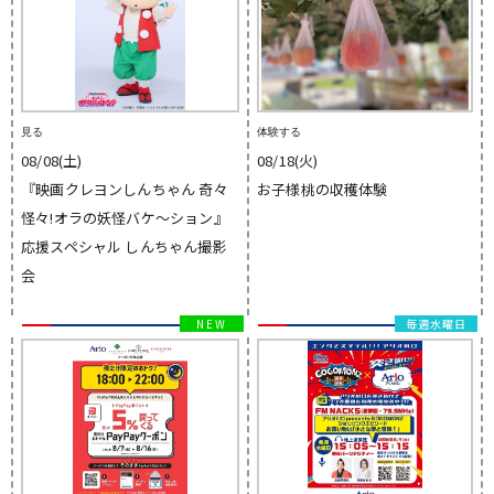
見る
体験する
08/08(土)
08/18(火)
『映画クレヨンしんちゃん 奇々
お子様桃の収穫体験
怪々!オラの妖怪バケ〜ション』
応援スペシャル しんちゃん撮影
会
毎週水曜日