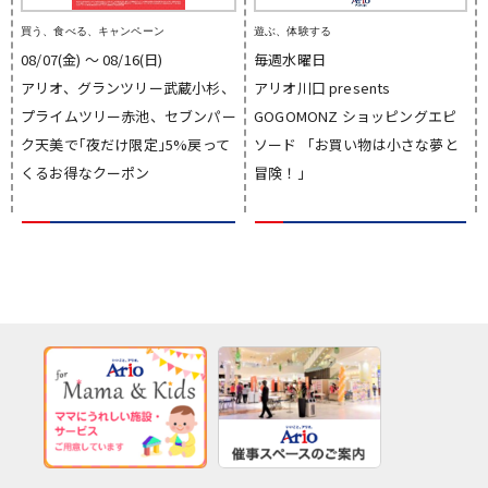
買う、食べる、キャンペーン
遊ぶ、体験する
08/07(金) 〜 08/16(日)
毎週水曜日
アリオ、グランツリー武蔵小杉、
アリオ川口 presents
プライムツリー赤池、セブンパー
GOGOMONZ ショッピングエピ
ク天美で｢夜だけ限定｣5%戻って
ソード 「お買い物は小さな夢と
くるお得なクーポン
冒険！」