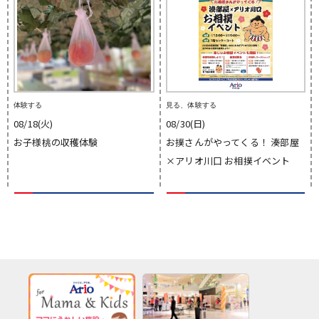
体験する
見る、体験する
08/18(火)
08/30(日)
お子様桃の収穫体験
お撲さんがやってくる！ 湊部屋
×アリオ川口 お相撲イベント