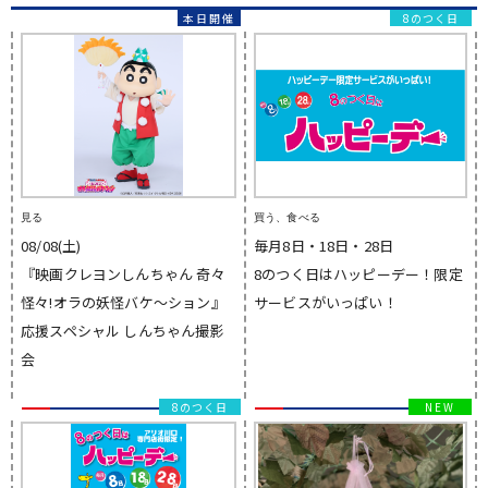
8のつく日
見る
買う、食べる
08/08(土)
毎月8日・18日・28日
『映画クレヨンしんちゃん 奇々
8のつく日はハッピーデー！限定
怪々!オラの妖怪バケ〜ション』
サービスがいっぱい！
応援スペシャル しんちゃん撮影
会
8のつく日