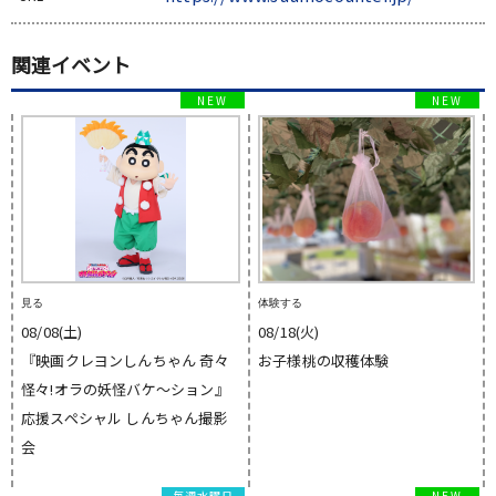
関連イベント
見る
体験する
08/08(土)
08/18(火)
『映画クレヨンしんちゃん 奇々
お子様桃の収穫体験
怪々!オラの妖怪バケ〜ション』
応援スペシャル しんちゃん撮影
会
毎週水曜日