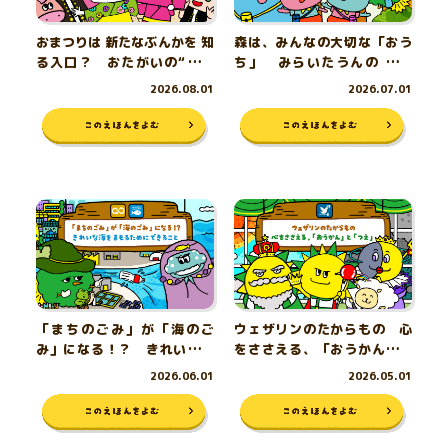
おまつりは 新たなぶんかを 知
森は、みんなの大切な「おう
る入口？ おたがいの“ちが
ち」 みらいたうんの 昼の
い”をたのしもう！
森、夜の森
2026.08.01
2026.07.01
「まちのごみ」が「海のご
ウェザリンのたからもの 心
み」になる！？ きれいなう
をささえる、「おうかん」と
みを まもるために できること
「つえ」
2026.06.01
2026.05.01