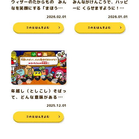
ウィザーのたからもの みん
みんながけんこうで、ハッピ
なを笑顔にする「まほうのつ
ーに くらせますように！ み
え」
らいたうんの初詣（はつもう
2026.02.01
2026.01.01
で）
年越し（としこし）そばっ
て、どんな意味があるのか
な？ みらいたうんの大晦日
2025.12.01
（おおみそか）！