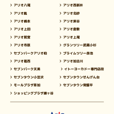
アリオ八尾
アリオ西新井
アリオ鳳
アリオ北砂
アリオ橋本
アリオ深谷
アリオ上田
アリオ倉敷
アリオ鷲宮
アリオ上尾
アリオ市原
グランツリー武蔵小杉
セブンパークアリオ柏
プライムツリー赤池
アリオ葛西
アリオ加古川
セブンパーク天美
イトーヨーカドー専門店街
セブンタウン小豆沢
セブンタウンせんげん台
モールプラザ草加
セブンタウン常盤平
ショッピングプラザ鎌ヶ谷