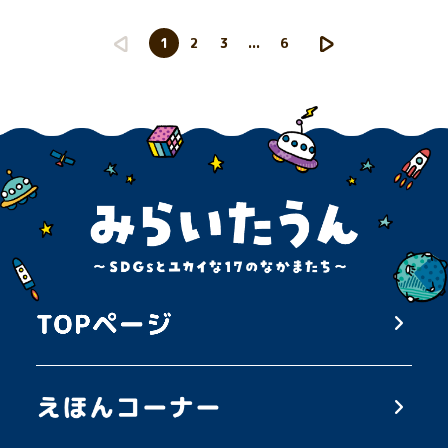
1
2
3
...
6